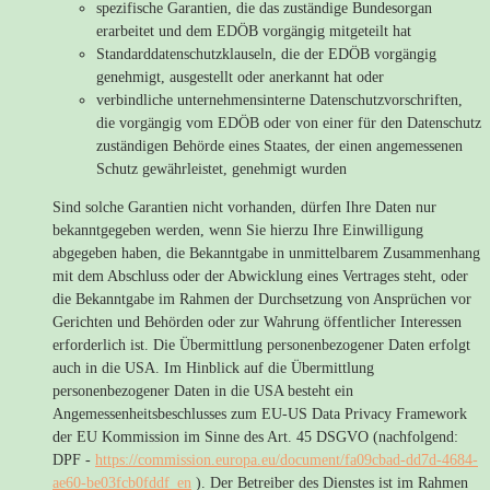
spezifische Garantien, die das zuständige Bundesorgan
erarbeitet und dem EDÖB vorgängig mitgeteilt hat
Standarddatenschutzklauseln, die der EDÖB vorgängig
genehmigt, ausgestellt oder anerkannt hat oder
verbindliche unternehmensinterne Datenschutzvorschriften,
die vorgängig vom EDÖB oder von einer für den Datenschutz
zuständigen Behörde eines Staates, der einen angemessenen
Schutz gewährleistet, genehmigt wurden
Sind solche Garantien nicht vorhanden, dürfen Ihre Daten nur
bekanntgegeben werden, wenn Sie hierzu Ihre Einwilligung
abgegeben haben, die Bekanntgabe in unmittelbarem Zusammenhang
mit dem Abschluss oder der Abwicklung eines Vertrages steht, oder
die Bekanntgabe im Rahmen der Durchsetzung von Ansprüchen vor
Gerichten und Behörden oder zur Wahrung öffentlicher Interessen
erforderlich ist. Die Übermittlung personenbezogener Daten erfolgt
auch in die USA. Im Hinblick auf die Übermittlung
personenbezogener Daten in die USA besteht ein
Angemessenheitsbeschlusses zum EU-US Data Privacy Framework
der EU Kommission im Sinne des Art. 45 DSGVO (nachfolgend:
DPF -
https://commission.europa.eu/document/fa09cbad-dd7d-4684-
ae60-be03fcb0fddf_en
). Der Betreiber des Dienstes ist im Rahmen