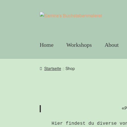
Skip
Skip
to
to
navigation
content
Home
Workshops
About
Startseite
Shop
«
Hier findest du diverse vo