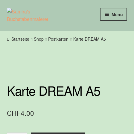
Skip
Skip
Menu
to
to
navigation
content
Home
Startseite
Shop
Postkarten
Karte DREAM A5
Workshops
About
Shop
Karte DREAM A5
Kontakt
CHF
4.00