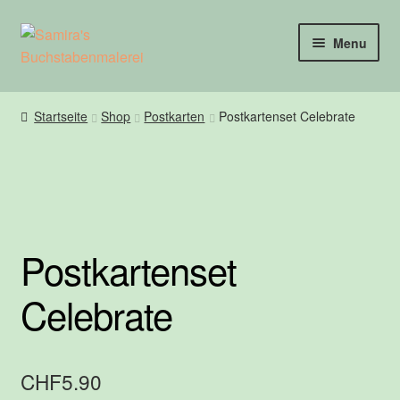
Skip
Skip
Menu
to
to
navigation
content
Home
Startseite
Shop
Postkarten
Postkartenset Celebrate
Workshops
About
Expan
Shop
child
Postkartenset
menu
Kontakt
Celebrate
CHF
5.90