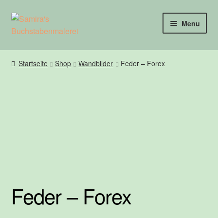
Skip
Skip
Menu
to
to
navigation
content
Home
Startseite
Shop
Wandbilder
Feder – Forex
Workshops
About
Expan
Shop
child
menu
Kontakt
Feder – Forex