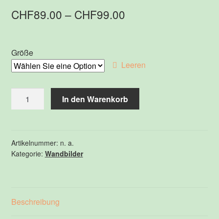
CHF
89.00
–
CHF
99.00
Größe
Leeren
Feder
In den Warenkorb
-
Forex
Menge
Artikelnummer:
n. a.
Kategorie:
Wandbilder
Beschreibung